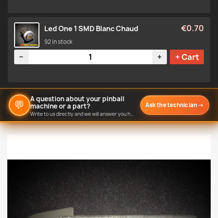
€0.70
Led One 1 SMD Blanc Chaud
92 in stock
Quantity
−
+
+ Cart
A question about your pinball
💬
Ask the technician
→
machine or a part?
Write to us directly and we will answer you here.