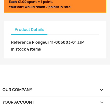
Each €1.00 spent = 1 point.
Your cart would reach 7 points in total
Product Details
Reference
Plongeur 11-005003-01 JJP
In stock
4 Items
OUR COMPANY

YOUR ACCOUNT
