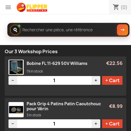
shopping_cart

(0)
✦
Rechercher
→
dans
le
catalogue
Our 3 Workshop Prices
€22.56
Bobine FL 11-629 50V Williams
19 in stock
Quantity
−
+
+ Cart
Pack Grip 4 Patins Patin Caoutchouc
€8.99
pour Vérin
3 in stock
Quantity
−
+
+ Cart