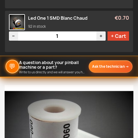
€0.70
Led One 1 SMD Blanc Chaud
92 in stock
Quantity
−
+
+ Cart
A question about your pinball
💬
Ask the technician
→
machine or a part?
Write to us directly and we will answer you here.