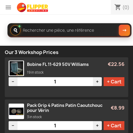
shopping_cart

(0)
✦
Rechercher
→
dans
le
catalogue
Our 3 Workshop Prices
€22.56
Bobine FL 11-629 50V Williams
19 in stock
Quantity
−
+
+ Cart
Pack Grip 4 Patins Patin Caoutchouc
€8.99
pour Vérin
3 in stock
Quantity
−
+
+ Cart