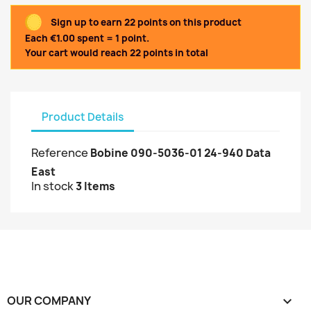
Sign up to earn 22 points on this product
Each €1.00 spent = 1 point.
Your cart would reach 22 points in total
Product Details
Reference
Bobine 090-5036-01 24-940 Data
East
In stock
3 Items
OUR COMPANY
