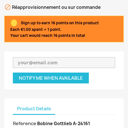

Réapprovisionnement ou sur commande
Sign up to earn 16 points on this product
Each €1.00 spent = 1 point.
Your cart would reach 16 points in total
NOTIFY ME WHEN AVAILABLE
Product Details
Reference
Bobine Gottlieb A-24161