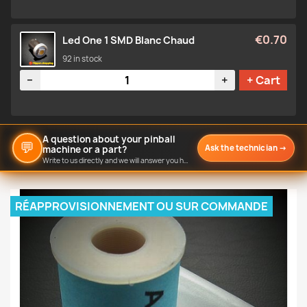
€0.70
Led One 1 SMD Blanc Chaud
92 in stock
Quantity
−
+
+ Cart
A question about your pinball
💬
Ask the technician
→
machine or a part?
Write to us directly and we will answer you here.
RÉAPPROVISIONNEMENT OU SUR COMMANDE