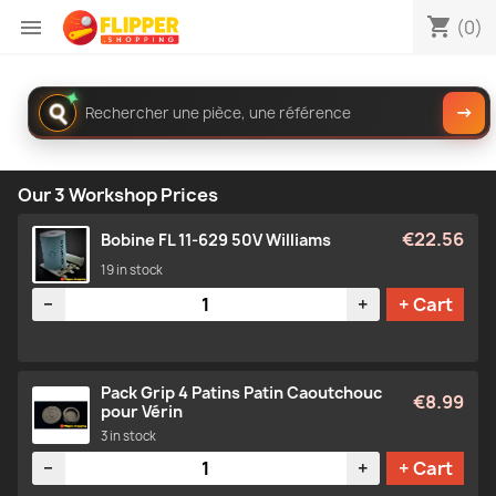
shopping_cart

(0)
✦
Rechercher
→
dans
le
catalogue
Our 3 Workshop Prices
€22.56
Bobine FL 11-629 50V Williams
19 in stock
Quantity
−
+
+ Cart
Pack Grip 4 Patins Patin Caoutchouc
€8.99
pour Vérin
3 in stock
Quantity
−
+
+ Cart