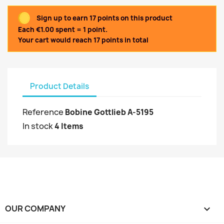
Sign up to earn 17 points on this product
Each €1.00 spent = 1 point.
Your cart would reach 17 points in total
Product Details
Reference
Bobine Gottlieb A-5195
In stock
4 Items
OUR COMPANY
