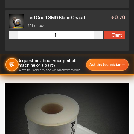
€0.70
Led One 1 SMD Blanc Chaud
92 in stock
Quantity
−
+
+ Cart
A question about your pinball
💬
Ask the technician
→
machine or a part?
Write to us directly and we will answer you here.