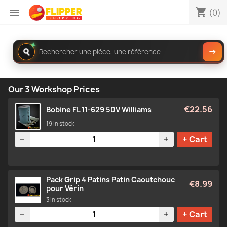
shopping_cart

(0)
✦
Rechercher
→
dans
le
catalogue
Our 3 Workshop Prices
€22.56
Bobine FL 11-629 50V Williams
19 in stock
Quantity
−
+
+ Cart
Pack Grip 4 Patins Patin Caoutchouc
€8.99
pour Vérin
3 in stock
Quantity
−
+
+ Cart