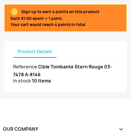
Sign up to earn 4 points on this product
Each €1.00 spent = 1 point.
Your cart would reach 4 points in total
Product Details
Reference
Cible Tombante Stern Rouge 03-
7478 A-8146
In stock
10 Items
OUR COMPANY
