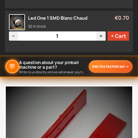
€0.70
Led One 1 SMD Blanc Chaud
92 in stock
Quantity
−
+
+ Cart
A question about your pinball
💬
Ask the technician
→
machine or a part?
Write to us directly and we will answer you here.