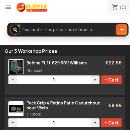
shopping_cart

(0)
✦
Rechercher
→
dans
le
catalogue
Our 3 Workshop Prices
€22.56
Bobine FL 11-629 50V Williams
19 in stock
Quantity
−
+
+ Cart
Pack Grip 4 Patins Patin Caoutchouc
€8.99
pour Vérin
3 in stock
Quantity
−
+
+ Cart