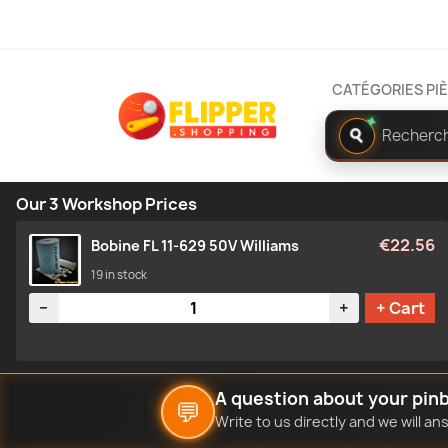
CATÉGORIES PI
✦
Rechercher
dans
le
catalogue
Our 3 Workshop Prices
€22.56
Bobine FL 11-629 50V Williams
19 in stock
Quantity
−
+
+ Cart
A question about your pinb
💬
Write to us directly and we will a