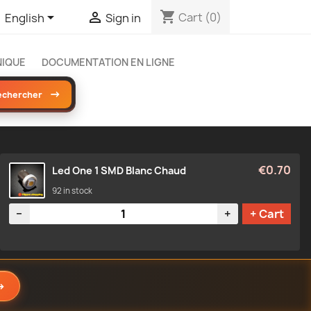
shopping_cart


Cart
(0)
English
Sign in
NIQUE
DOCUMENTATION EN LIGNE
→
echercher
€0.70
Led One 1 SMD Blanc Chaud
92 in stock
Quantity
−
+
+ Cart
→