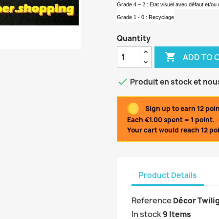
Grade 4 – 2 : Etat visuel avec défaut et/ou 
Grade 1 - 0 : Recyclage
Quantity

ADD TO 

Produit en stock et nou
Sign up to earn 12 poi
Each €1.00 spent = 1 point.
Your cart would reach 12 poi
Product Details
Reference
Décor Twili
In stock
9 Items