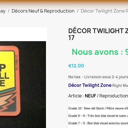
lay
Décors Neuf & Reproduction
Décor Twilight Zone 
DÉCOR TWILIGHT Z
17
Nous avons : 9
€12.00
No tax
Livraison sous 2-4 jour
Décor Twilight Zone
Right M
Article :
NEUF
/ Reproductio
Grade 10 : New old Stock / Pièce neuve d
Grade 9 – 8 : Très bon état visuel et sans 
Grade 7 – 5 : Bon état visuel avec/ou usur