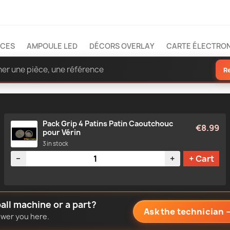
ÈCES
AMPOULE LED
DÉCORS OVERLAY
CARTE ÉLECTRO
R
Pack Grip 4 Patins Patin Caoutchouc
€8.99
pour Vérin
3 in stock
Quantity
−
+
+ Cart
all machine or a part?
Ask the technician
nswer you here.