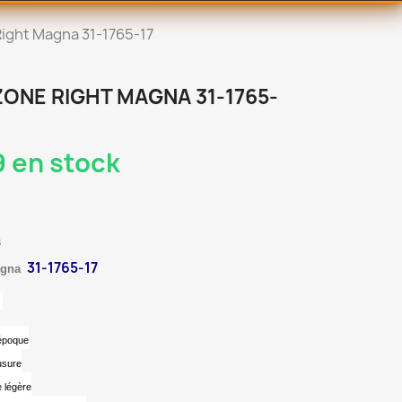
Right Magna 31-1765-17
ONE RIGHT MAGNA 31-1765-
 en stock
s
31-1765-17
agna
n
’époque
usure
e légère