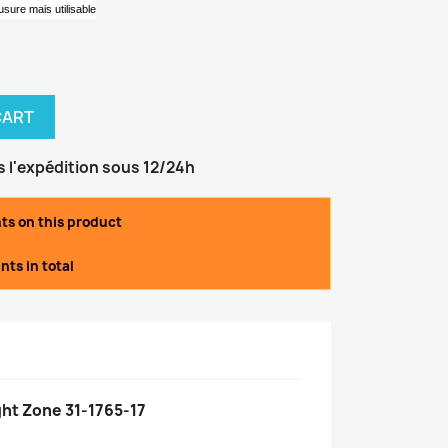
usure mais utilisable
CART
s l'expédition sous 12/24h
nts on this product
nts in total
ght Zone 31-1765-17