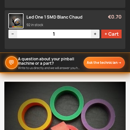
€0.70
Led One 1 SMD Blanc Chaud
92 in stock
Quantity
−
+
+ Cart
A question about your pinball
💬
Ask the technician
→
machine or a part?
Write to us directly and we will answer you here.