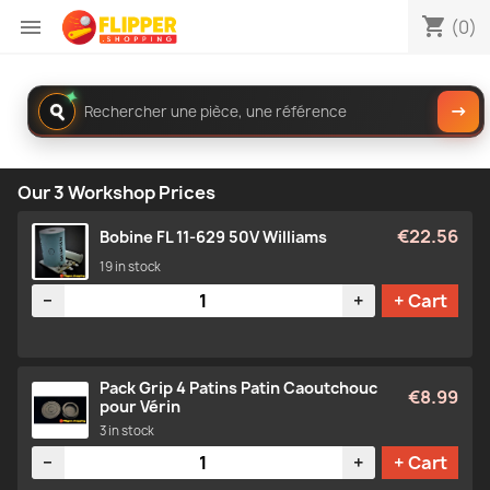
shopping_cart

(0)
✦
Rechercher
→
dans
le
catalogue
Our 3 Workshop Prices
€22.56
Bobine FL 11-629 50V Williams
19 in stock
Quantity
−
+
+ Cart
Pack Grip 4 Patins Patin Caoutchouc
€8.99
pour Vérin
3 in stock
Quantity
−
+
+ Cart