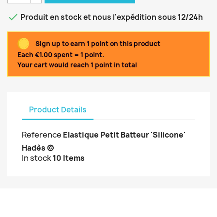

Produit en stock et nous l'expédition sous 12/24h
Sign up to earn 1 point on this product
Each €1.00 spent = 1 point.
Your cart would reach 1 point in total
Product Details
Reference
Elastique Petit Batteur 'Silicone'
Hadès ©
In stock
10 Items