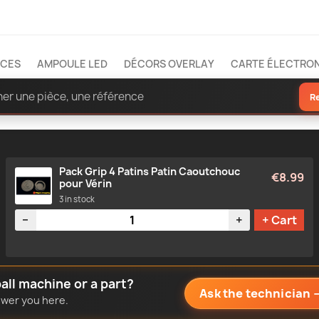
ÈCES
AMPOULE LED
DÉCORS OVERLAY
CARTE ÉLECTRO
R
Pack Grip 4 Patins Patin Caoutchouc
€8.99
pour Vérin
3 in stock
Quantity
−
+
+ Cart
all machine or a part?
Ask the technician
nswer you here.