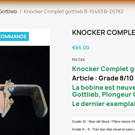
Gottlieb
Knocker Complet gottlieb B-15463 B-26782
KNOCKER COMPLET
 COMMANDE
€65.00
No tax
Knocker Complet go
Article : Grade 8/10
La bobine est neuve
Gottlieb, Plongeur 
Le dernier exempla
Grade 10 : New old Stock / Pièce neuve d
Grade 9 – 8 : Très bon état visuel et sans 