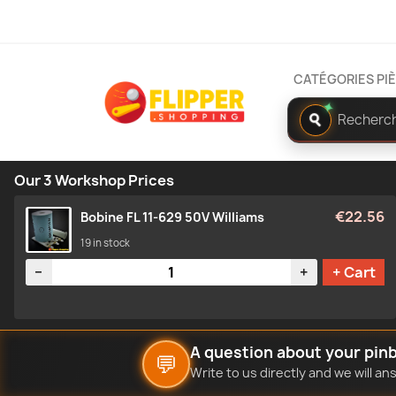
CATÉGORIES PI
✦
Rechercher
dans
le
catalogue
Our 3 Workshop Prices
€22.56
Bobine FL 11-629 50V Williams
19 in stock
Quantity
−
+
+ Cart
A question about your pinb
💬
Write to us directly and we will a