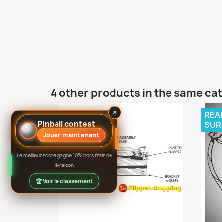
4 other products in the same ca
×
RÉA
Pinball contest
SUR
Jouer maintenant
Le meilleur score gagne 10% hors frais de
livraison
🏆 Voir le classement