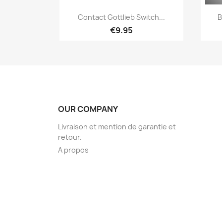
Quick view

Contact Gottlieb Switch...
B
€9.95
OUR COMPANY
Livraison et mention de garantie et
retour.
A propos