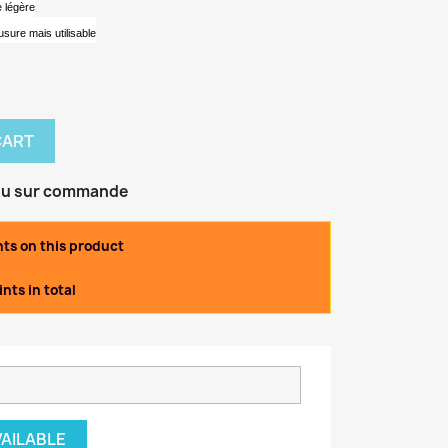
e légère
usure mais utilisable
CART
ou sur commande
nts on this product
nts in total
VAILABLE