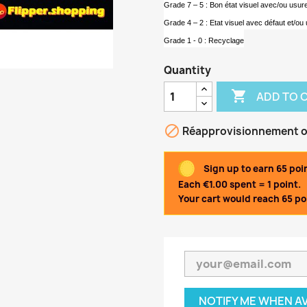
Grade 7 – 5 : Bon état visuel avec/ou usur
Grade 4 – 2 : Etat visuel avec défaut et/ou 
Grade 1 - 0 : Recyclage
Quantity

ADD TO 

Réapprovisionnement 
Sign up to earn 65 poi
Each €1.00 spent = 1 point.
Your cart would reach 65 poi
NOTIFY ME WHEN A