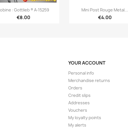
Quick view
Quick view


obine : Gottlieb ® A-15259
Mini Post Rouge Metal...
€8.00
€4.00
YOUR ACCOUNT
Personal info
Merchandise returns
Orders
Credit slips
Addresses
Vouchers
My loyalty points
My alerts