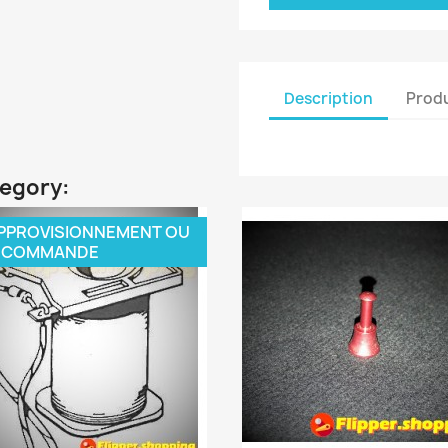
Description
Produ
tegory:
PPROVISIONNEMENT OU
 COMMANDE