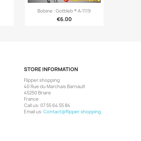
Quick view

Bobine : Gottlieb ® A-1119
€6.00
STORE INFORMATION
Flipper.shopping
40 Rue du Marchais Barnault
45250 Briare
France
Call us:
07 55 64 55 84
Email us:
Contact@flipper.shopping