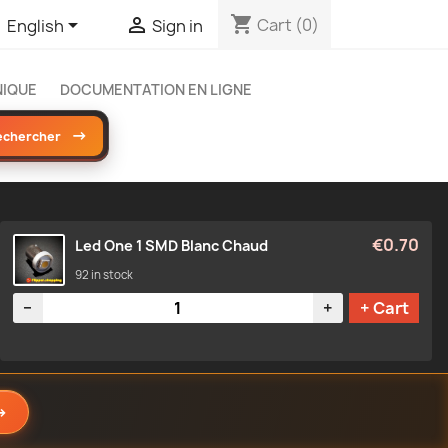
shopping_cart


Cart
(0)
English
Sign in
NIQUE
DOCUMENTATION EN LIGNE
→
echercher
€0.70
Led One 1 SMD Blanc Chaud
92 in stock
Quantity
−
+
+ Cart
→