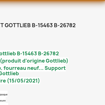
 GOTTLIEB B-15463 B-26782
ttlieb B-15463 B-26782
(produit d'origine Gottlieb)
, fourreau neuf... Support
Gottlieb
ire (15/05/2021)
’époque
usure