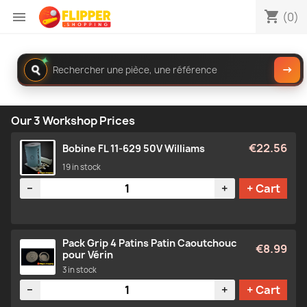
shopping_cart

(0)
✦
Rechercher
→
dans
le
catalogue
Our 3 Workshop Prices
€22.56
Bobine FL 11-629 50V Williams
19 in stock
Quantity
−
+
+ Cart
Pack Grip 4 Patins Patin Caoutchouc
€8.99
pour Vérin
3 in stock
Quantity
−
+
+ Cart