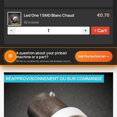
€0.70
Led One 1 SMD Blanc Chaud
92 in stock
Quantity
−
+
+ Cart
A question about your pinball
💬
Ask the technician
→
machine or a part?
Write to us directly and we will answer you here.
RÉAPPROVISIONNEMENT OU SUR COMMANDE