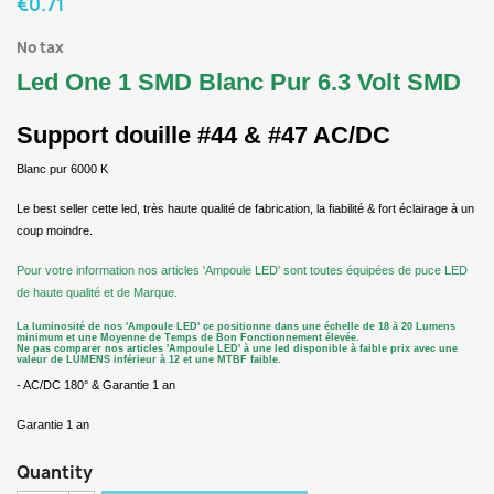
€0.71
No tax
Led One 1 SMD Blanc Pur 6.3 Volt SMD
Support douille #44 & #47 AC/DC
Blanc pur 6000 K
Le best seller cette led, très haute qualité de fabrication, la fiabilité & fort éclairage à un
coup moindre.
Pour votre information nos articles 'Ampoule LED' sont toutes équipées de puce LED
de haute qualité et de Marque.
La luminosité de nos 'Ampoule LED' ce positionne dans une échelle de 18 à 20 Lumens
minimum et une
M
oyenne de
T
emps de
B
on
F
onctionnement élevée.
Ne pas comparer nos articles 'Ampoule LED' à une led disponible à faible prix avec une
valeur de LUMENS inférieur à 12 et une MTBF faible.
- AC/DC 180° & Garantie 1 an
Garantie 1 an
Quantity