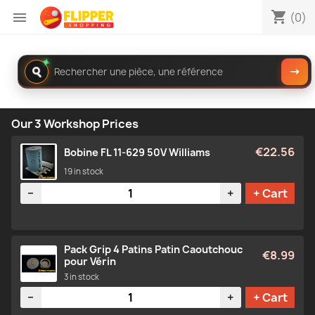
shopping_cart

(0)
✦
Rechercher
→
dans
le
catalogue
Our 3 Workshop Prices
€22.56
Bobine FL 11-629 50V Williams
19 in stock
Quantity
−
+
+ Cart
Pack Grip 4 Patins Patin Caoutchouc
€8.99
pour Vérin
3 in stock
Quantity
−
+
+ Cart