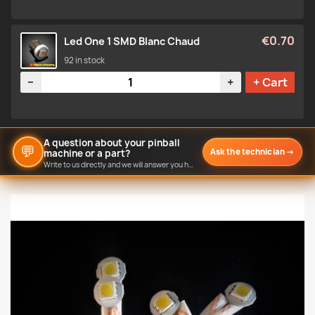
€0.70
Led One 1 SMD Blanc Chaud
92 in stock
Quantity
−
+
+ Cart
A question about your pinball
💬
Ask the technician
→
machine or a part?
Write to us directly and we will answer you here.