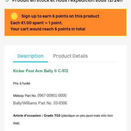

Produit en stock et nous l'expédition sous 12/24h
Sign up to earn 6 points on this product
Each €1.00 spent = 1 point.
Your cart would reach 6 points in total
Description
Product Details
Kicker Post Arm Bally ® C-972
Prix à l'unité
0967-00901-0000
Midway Part No.
Bally/Williams Part No. 03-8306
Article d'occasion : Grade 7/10
(plastique un peu jauni mais très bon
état)