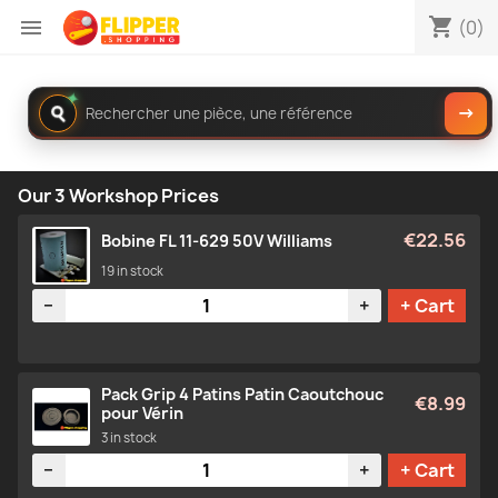
shopping_cart

(0)
✦
Rechercher
→
dans
le
catalogue
Our 3 Workshop Prices
€22.56
Bobine FL 11-629 50V Williams
19 in stock
Quantity
−
+
+ Cart
Pack Grip 4 Patins Patin Caoutchouc
€8.99
pour Vérin
3 in stock
Quantity
−
+
+ Cart