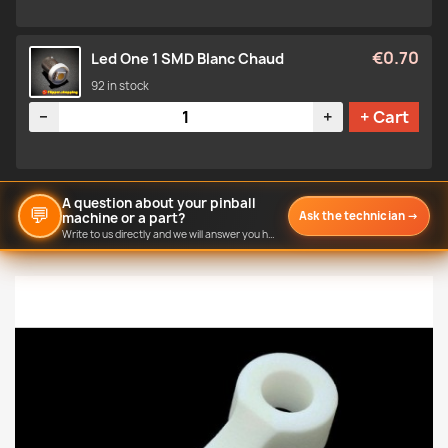
€0.70
Led One 1 SMD Blanc Chaud
92 in stock
Quantity
−
+
+ Cart
A question about your pinball
💬
Ask the technician
→
machine or a part?
Write to us directly and we will answer you here.