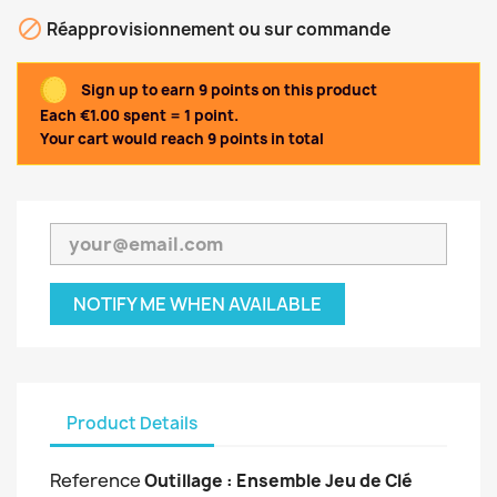

Réapprovisionnement ou sur commande
Sign up to earn 9 points on this product
Each €1.00 spent = 1 point.
Your cart would reach 9 points in total
NOTIFY ME WHEN AVAILABLE
Product Details
Reference
Outillage : Ensemble Jeu de Clé