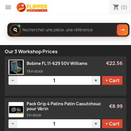
shopping_cart

(0)
✦
Rechercher
→
dans
le
catalogue
Our 3 Workshop Prices
€22.56
Bobine FL 11-629 50V Williams
19 in stock
Quantity
−
+
+ Cart
Pack Grip 4 Patins Patin Caoutchouc
€8.99
pour Vérin
3 in stock
Quantity
−
+
+ Cart