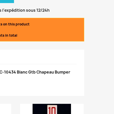
s l'expédition sous 12/24h
ts on this product
ts in total
C-10434 Blanc Gtb Chapeau Bumper