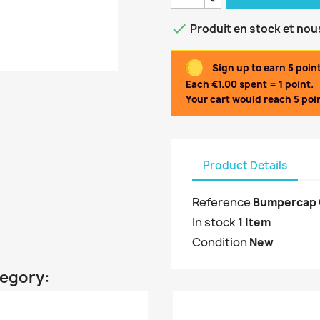

Produit en stock et nou
Sign up to earn 5 poin
Each €1.00 spent = 1 point.
Your cart would reach 5 poin
Product Details
Reference
Bumpercap 
In stock
1 Item
Condition
New
tegory: