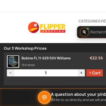
CATÉGORIES PI
✦
Rechercher
dans
le
catalogue
Our 3 Workshop Prices
€22.56
Bobine FL 11-629 50V Williams
19 in stock
Quantity
−
+
+ Cart
A question about your pinb
💬
Write to us directly and we will a