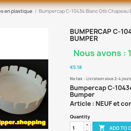
s en plastique
Bumpercap C-10434 Blanc Gtb Chapeau
BUMPERCAP C-104
BUMPER
Nous avons : 1
€5.18
No tax
Livraison sous 2-4 jour
Bumpercap C-10434
Bumper
Article : NEUF et c
Quantity

ADD TO 