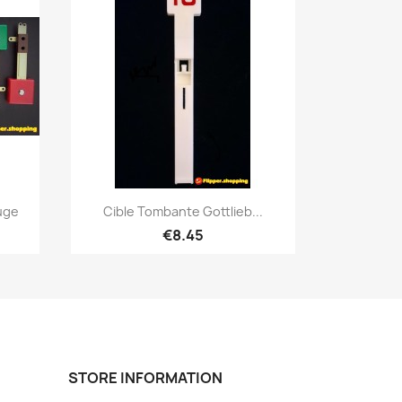
Quick view

uge
Cible Tombante Gottlieb...
€8.45
STORE INFORMATION