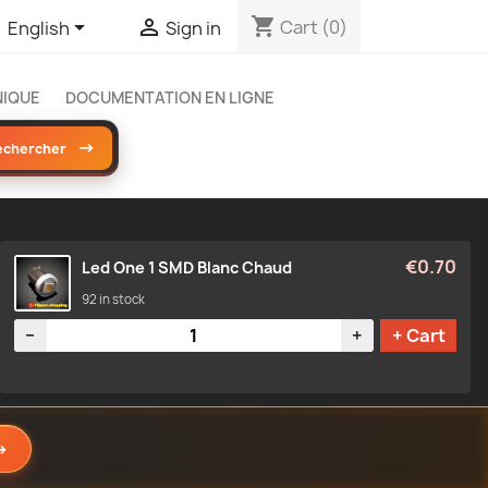
shopping_cart


Cart
(0)
English
Sign in
NIQUE
DOCUMENTATION EN LIGNE
→
echercher
€0.70
Led One 1 SMD Blanc Chaud
92 in stock
Quantity
−
+
+ Cart
→