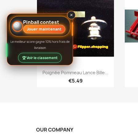
×
Pinball contest
Jouer maintenant
Le meilleur score gagne 10% hors frais de
livraison
🏆 Voir le classement
Quick view

Poignée Pommeau Lance Bille...
€5.49
OUR COMPANY