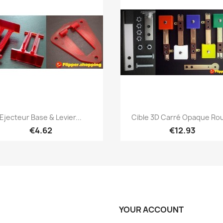
Quick view
Quick view


Ejecteur Base & Levier...
Cible 3D Carré Opaque Ro
€4.62
€12.93
YOUR ACCOUNT