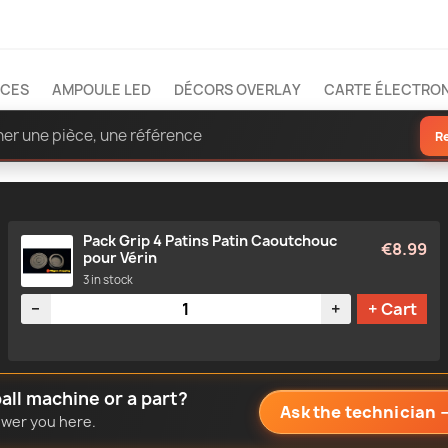
ÈCES
AMPOULE LED
DÉCORS OVERLAY
CARTE ÉLECTRO
R
Pack Grip 4 Patins Patin Caoutchouc
€8.99
pour Vérin
3 in stock
Quantity
−
+
+ Cart
all machine or a part?
Ask the technician
nswer you here.