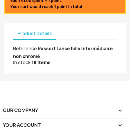
Each €1.00 spent = 1 point.
Your cart would reach 1 point in total
Product Details
Reference
Ressort Lance bille Intermédiaire
non chromé
In stock
18 Items
OUR COMPANY

YOUR ACCOUNT
