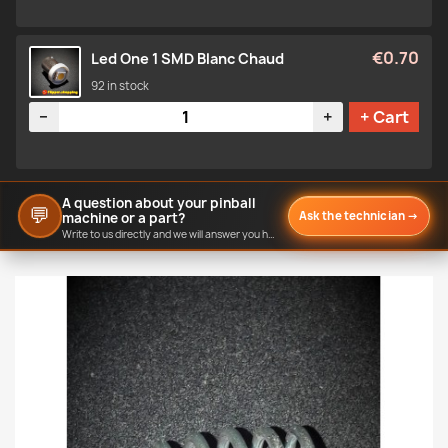
€0.70
Led One 1 SMD Blanc Chaud
92 in stock
Quantity
−
+
+ Cart
A question about your pinball
💬
Ask the technician
→
machine or a part?
Write to us directly and we will answer you here.