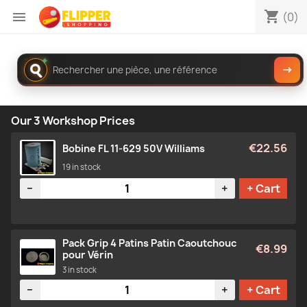
shopping_cart

(0)
Rechercher
✦
→
dans
le
catalogue
Our 3 Workshop Prices
€22.56
Bobine FL 11-629 50V Williams
19 in stock
Quantity
−
+
+ Cart
Pack Grip 4 Patins Patin Caoutchouc
€8.99
pour Vérin
3 in stock
Quantity
−
+
+ Cart