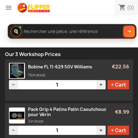
shopping_cart

(0)
✦
Rechercher
→
dans
le
catalogue
Our 3 Workshop Prices
€22.56
Bobine FL 11-629 50V Williams
19 in stock
Quantity
−
+
+ Cart
Pack Grip 4 Patins Patin Caoutchouc
€8.99
pour Vérin
3 in stock
Quantity
−
+
+ Cart