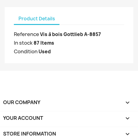
Product Details
Reference
Vis à bois Gottlieb A-8857
In stock
87 Items
Condition
Used
OUR COMPANY

YOUR ACCOUNT

STORE INFORMATION
keyboard_arrow_down