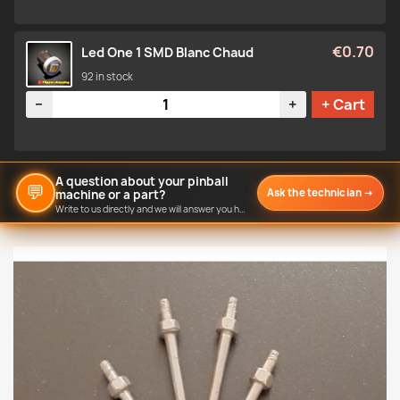
€0.70
Led One 1 SMD Blanc Chaud
92 in stock
Quantity
−
+
+ Cart
A question about your pinball
💬
Ask the technician
→
machine or a part?
Write to us directly and we will answer you here.