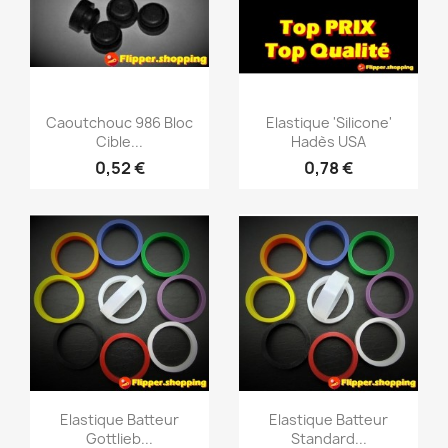
Caoutchouc 986 Bloc
Elastique 'Silicone'
Cible...
Hadès USA
0,52 €
0,78 €
Aperçu rapide
Aperçu rapide


Elastique Batteur
Elastique Batteur
Gottlieb...
Standard...