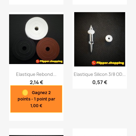
Elastique Rebond...
Elastique Silicon 3/8 OD...
2,14 €
0,57 €
Gagnez 2
Aperçu rapide
Aperçu rapide


points - 1 point par
1,00 €