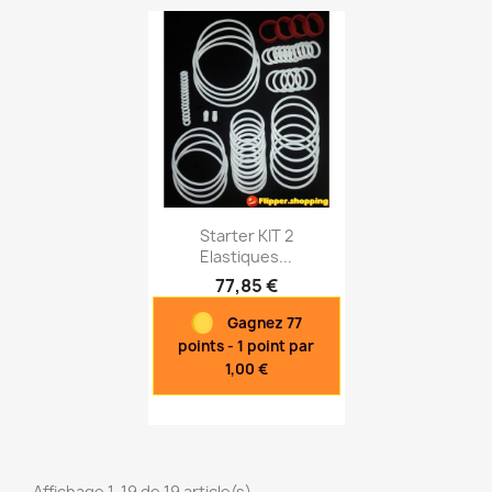
Starter KIT 2
Elastiques...
77,85 €
Aperçu rapide

Gagnez 77
points - 1 point par
1,00 €
Affichage 1-19 de 19 article(s)