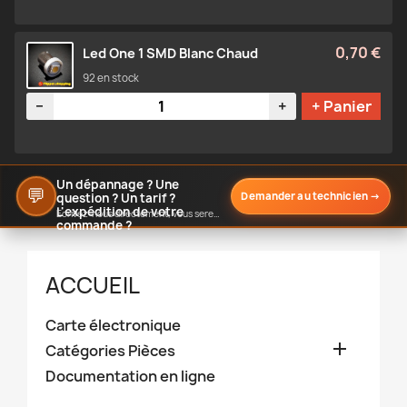
0,70 €
Led One 1 SMD Blanc Chaud
92 en stock
Quantité
−
+
+ Panier
Un dépannage ? Une
💬
Demander au technicien
→
question ? Un tarif ?
L'expédition de votre
Écrivez-nous directement, vous serez notifié de notre réponse
commande ?
ACCUEIL
Carte électronique

Catégories Pièces
Documentation en ligne