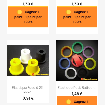
1,39 €
1,39 €
Aperçu rapide
Aperçu rapide


Gagnez 1
Gagnez 1
point - 1 point par
point - 1 point par
1,00 €
1,00 €
Elastique Fuselé 23-
Elastique Petit Batteur...
6632...
1,48 €
0,91 €
Gagnez 1
Aperçu rapide
Aperçu rapide

