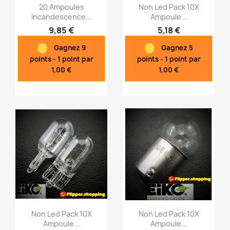
20 Ampoules
Non Led Pack 10X
Incandescence...
Ampoule...
9,85 €
5,18 €
Aperçu rapide
Aperçu rapide


Gagnez 9
Gagnez 5
points - 1 point par
points - 1 point par
1,00 €
1,00 €
Non Led Pack 10X
Non Led Pack 10X
Ampoule...
Ampoule...