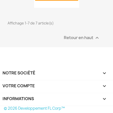
Affichage 1-7 de 7 article(s)
Retour en haut

NOTRE SOCIÉTÉ

VOTRE COMPTE

INFORMATIONS
keyboard_arrow_down
© 2026 Developpement FL Corp™