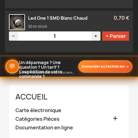
0,70 €
Led One 1 SMD Blanc Chaud
92 en stock
Quantité
−
+
+ Panier
Un dépannage ? Une
💬
Demander au technicien
→
question ? Un tarif ?
L'expédition de votre
Écrivez-nous directement, vous serez notifié de notre réponse
commande ?
ACCUEIL
Carte électronique

Catégories Pièces
Documentation en ligne