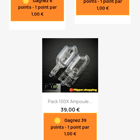
Gagnez 6
points - 1 point par
points - 1 point par
1,00 €
1,00 €
Pack 100X Ampoule...
39,00 €
Gagnez 39
Aperçu rapide

points - 1 point par
1,00 €