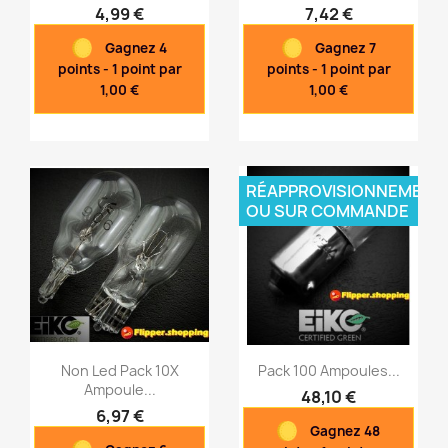
4,99 €
7,42 €
Aperçu rapide
Aperçu rapide


Gagnez 4
Gagnez 7
points - 1 point par
points - 1 point par
1,00 €
1,00 €
RÉAPPROVISIONNEMENT
OU SUR COMMANDE
Non Led Pack 10X
Pack 100 Ampoules...
Ampoule...
48,10 €
6,97 €
Gagnez 48
Aperçu rapide
Aperçu rapide

