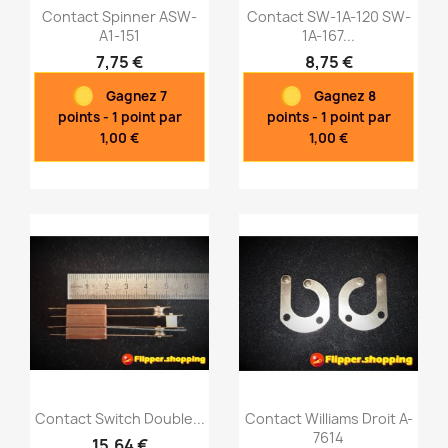
Contact Spinner ASW-
Contact SW-1A-120 SW-
A1-151
1A-167...
7,75 €
8,75 €
Aperçu rapide
Aperçu rapide


Gagnez 7
Gagnez 8
points - 1 point par
points - 1 point par
1,00 €
1,00 €
Contact Switch Double...
Contact Williams Droit A-
7614
15,64 €