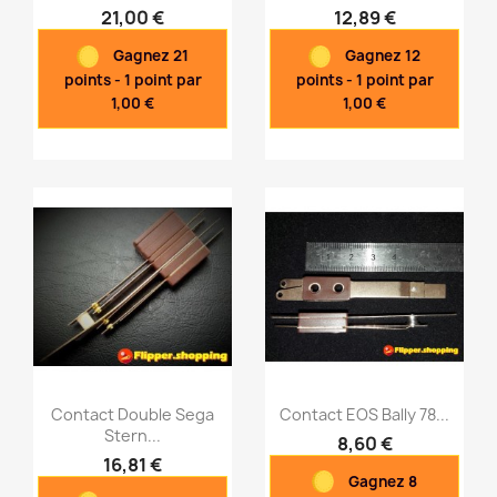
21,00 €
12,89 €
Aperçu rapide
Aperçu rapide


Gagnez 21
Gagnez 12
points - 1 point par
points - 1 point par
1,00 €
1,00 €
Contact Double Sega
Contact EOS Bally 78...
Stern...
8,60 €
16,81 €
Gagnez 8
Aperçu rapide
Aperçu rapide

