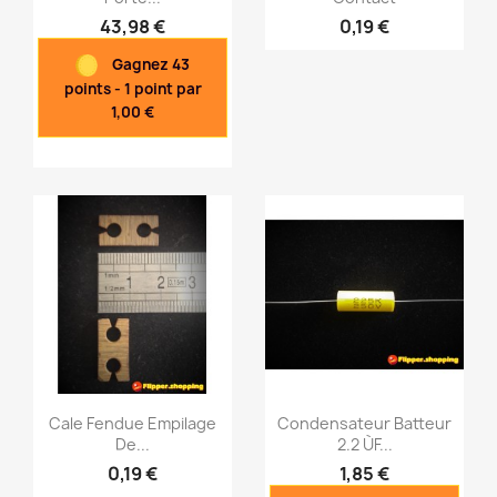
43,98 €
0,19 €
Aperçu rapide
Aperçu rapide


Gagnez 43
points - 1 point par
1,00 €
Cale Fendue Empilage
Condensateur Batteur
De...
2.2 ÙF...
0,19 €
1,85 €
Aperçu rapide
Aperçu rapide