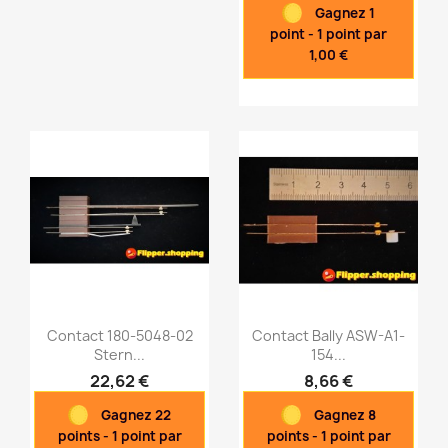


Gagnez 1
point - 1 point par
1,00 €
Contact 180-5048-02
Contact Bally ASW-A1-
Stern...
154...
22,62 €
8,66 €
Aperçu rapide
Aperçu rapide


Gagnez 22
Gagnez 8
points - 1 point par
points - 1 point par