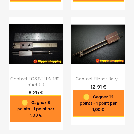
Contact EOS STERN 180-
Contact Flipper Bally...
5149-00
12,91 €
8,26 €
Gagnez 12
Aperçu rapide
Aperçu rapide


Gagnez 8
points - 1 point par
points - 1 point par
1,00 €
1,00 €