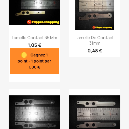
Lamelle Contact 35 Mm
Lamelle De Contact
31mm
1,05 €
0,48 €
Gagnez 1
Aperçu rapide
Aperçu rapide


point - 1 point par
1,00 €