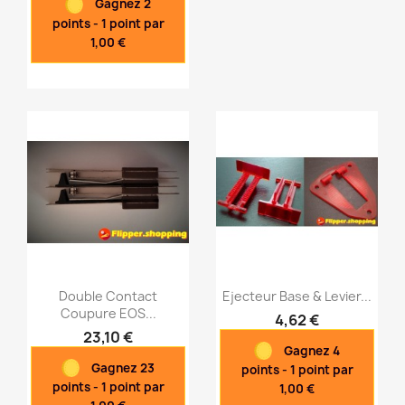
Gagnez 2
points - 1 point par
1,00 €
Double Contact
Ejecteur Base & Levier...
Coupure EOS...
4,62 €
23,10 €
Gagnez 4
Aperçu rapide
Aperçu rapide


Gagnez 23
points - 1 point par
points - 1 point par
1,00 €