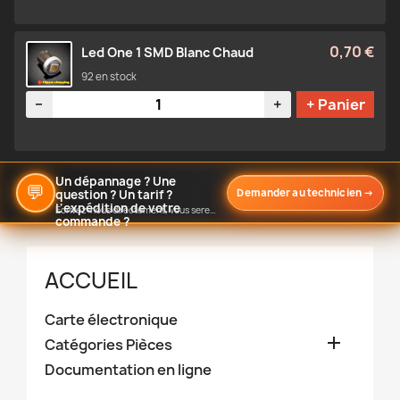
0,70 €
Led One 1 SMD Blanc Chaud
92 en stock
Quantité
−
+
+ Panier
Un dépannage ? Une
💬
Demander au technicien
→
question ? Un tarif ?
L'expédition de votre
Écrivez-nous directement, vous serez notifié de notre réponse
commande ?
ACCUEIL
Carte électronique

Catégories Pièces
Documentation en ligne