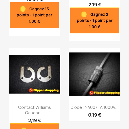
2,19 €
Gagnez 15
Aperçu rapide
Aperçu rapide


Gagnez 2
points - 1 point par
points - 1 point par
1,00 €
1,00 €
Contact Williams
Diode 1N4007 1A 1000V...
Gauche...
0,19 €
2,19 €
Aperçu rapide
Aperçu rapide

