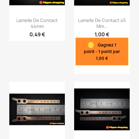
Lamelle De Contact
Lamelle De Contact 45
44mm
Mm...
0,49 €
1,00 €
Aperçu rapide
Aperçu rapide


Gagnez 1
point - 1 point par
1,00 €