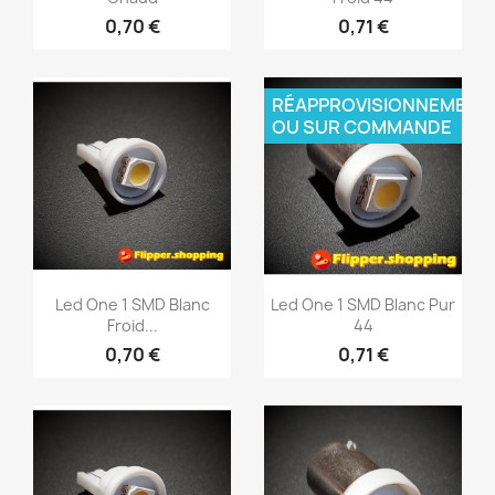
0,70 €
0,71 €
Aperçu rapide
Aperçu rapide


RÉAPPROVISIONNEMENT
OU SUR COMMANDE
Led One 1 SMD Blanc
Led One 1 SMD Blanc Pur
Froid...
44
0,70 €
0,71 €
Aperçu rapide
Aperçu rapide

