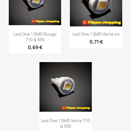
Led One 1 SMD Rouge
Led One 1 SMD Verte 44
T10 & 555
0,71 €
0,69 €
Aperçu rapide
Aperçu rapide


Led One 1 SMD Verte T10
& 555