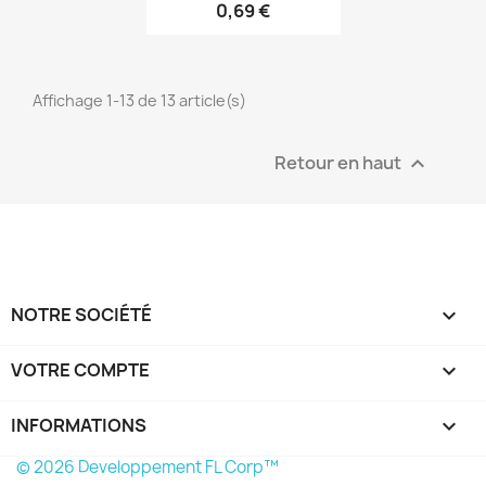
0,69 €
Aperçu rapide

Affichage 1-13 de 13 article(s)
Retour en haut

NOTRE SOCIÉTÉ

VOTRE COMPTE

INFORMATIONS
keyboard_arrow_down
© 2026 Developpement FL Corp™