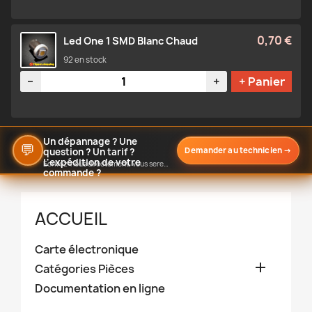
0,70 €
Led One 1 SMD Blanc Chaud
92 en stock
Quantité
−
+
+ Panier
Un dépannage ? Une
💬
Demander au technicien
→
question ? Un tarif ?
L'expédition de votre
Écrivez-nous directement, vous serez notifié de notre réponse
commande ?
ACCUEIL
Carte électronique

Catégories Pièces
Documentation en ligne