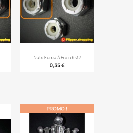
Aperçu rapide

Nuts Ecrou À Frein 6-32
0,35 €
PROMO !