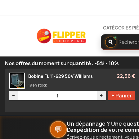
CATÉGORIES PI
Rechercher
✦
dans
le
catalogue
Nos offres du moment sur quantité : -5% - 10%
22,56 €
Bobine FL 11-629 50V Williams
19 en stock
Quantité
−
+
+ Panier
Un dépannage ? Une questio
💬
L'expédition de votre com
Écrivez-nous directement, vous s