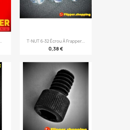
Aperçu rapide

..
T-NUT 6-32 Écrou À Frapper...
0,38 €