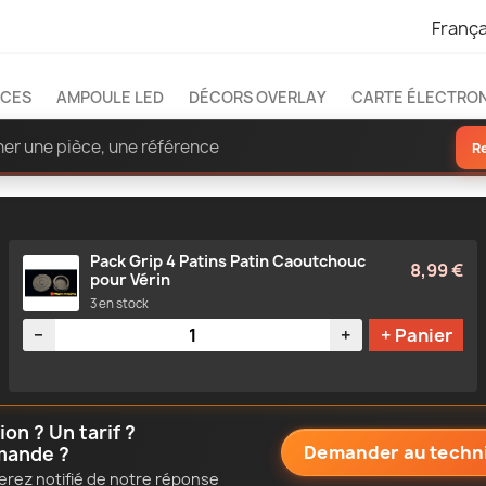
França
ÈCES
AMPOULE LED
DÉCORS OVERLAY
CARTE ÉLECTRO
R
Pack Grip 4 Patins Patin Caoutchouc
8,99 €
pour Vérin
3 en stock
Quantité
−
+
+ Panier
n ? Un tarif ?
Demander au techn
mande ?
erez notifié de notre réponse