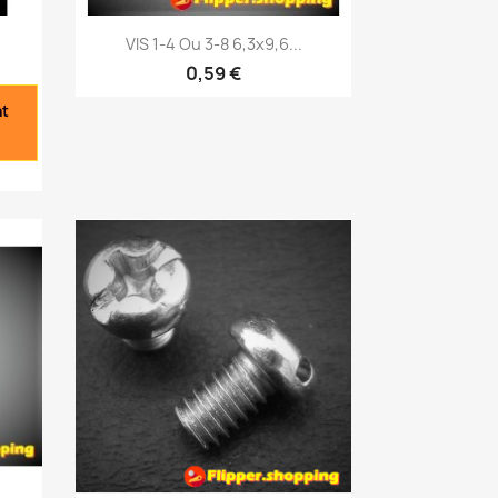
Aperçu rapide

.
VIS 1-4 Ou 3-8 6,3x9,6...
0,59 €
nt