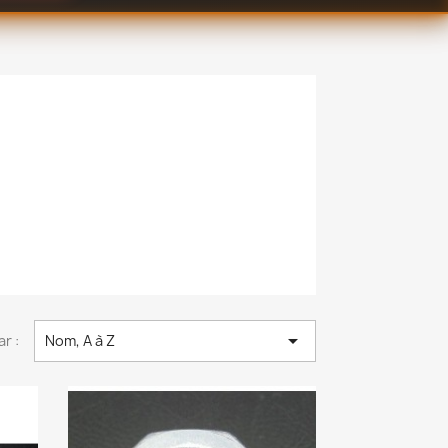

ar :
Nom, A à Z