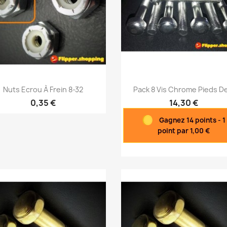
Aperçu rapide
Aperçu rapide


Nuts Ecrou À Frein 8-32
Pack 8 Vis Chrome Pieds De
0,35 €
14,30 €
Gagnez 14 points - 1
point par 1,00 €