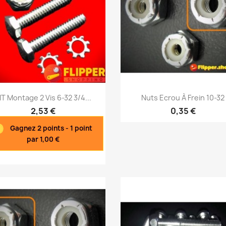
Aperçu rapide
Aperçu rapide


IT Montage 2 Vis 6-32 3/4...
Nuts Ecrou À Frein 10-32
2,53 €
0,35 €
Gagnez 2 points - 1 point
par 1,00 €