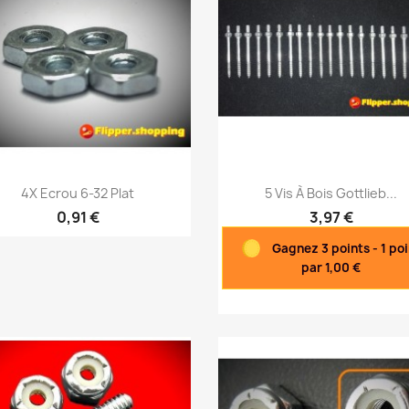
Aperçu rapide
Aperçu rapide


4X Ecrou 6-32 Plat
5 Vis À Bois Gottlieb...
0,91 €
3,97 €
Gagnez 3 points - 1 poi
par 1,00 €