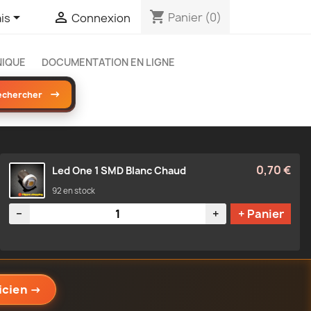
shopping_cart


Panier
(0)
is
Connexion
NIQUE
DOCUMENTATION EN LIGNE
→
echercher
0,70 €
Led One 1 SMD Blanc Chaud
92 en stock
Quantité
−
+
+ Panier
icien
→