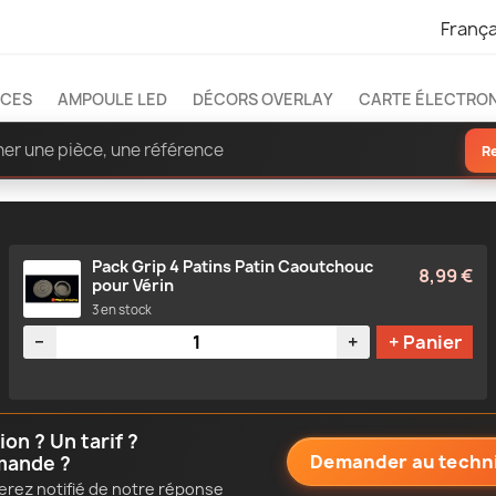
França
ÈCES
AMPOULE LED
DÉCORS OVERLAY
CARTE ÉLECTRO
R
Pack Grip 4 Patins Patin Caoutchouc
8,99 €
pour Vérin
3 en stock
Quantité
−
+
+ Panier
n ? Un tarif ?
Demander au techn
mande ?
erez notifié de notre réponse