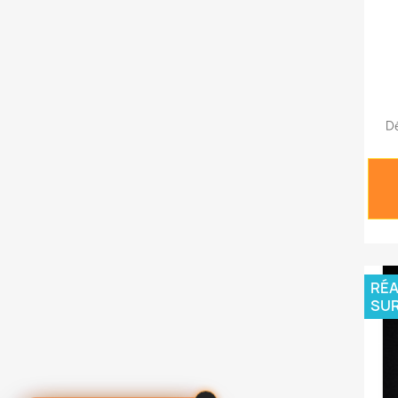
D
RÉA
SU