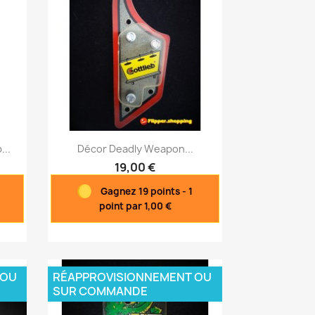
Aperçu rapide

...
Décor Deadly Weapon...
19,00 €
Gagnez 19 points - 1
point par 1,00 €
 OU
RÉAPPROVISIONNEMENT OU
SUR COMMANDE