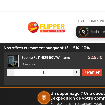
CATÉGORIES PI
Rechercher
✦
dans
le
catalogue
Nos offres du moment sur quantité : -5% - 10%
22,56 €
Bobine FL 11-629 50V Williams
19 en stock
Quantité
−
+
+ Panier
Un dépannage ? Une questio
💬
L'expédition de votre com
Écrivez-nous directement, vous s