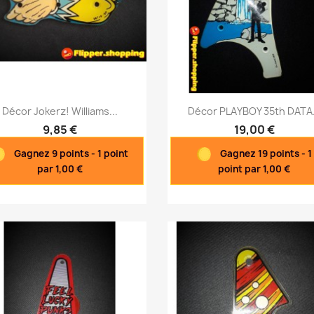
Aperçu rapide
Aperçu rapide


Décor Jokerz! Williams...
Décor PLAYBOY 35th DATA.
9,85 €
19,00 €
Gagnez 9 points - 1 point
Gagnez 19 points - 1
par 1,00 €
point par 1,00 €