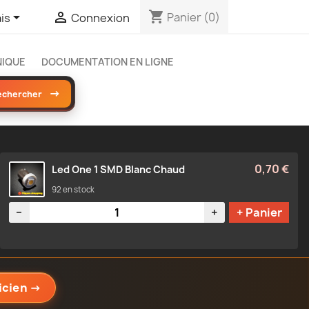
shopping_cart


Panier
(0)
is
Connexion
NIQUE
DOCUMENTATION EN LIGNE
→
echercher
0,70 €
Led One 1 SMD Blanc Chaud
92 en stock
Quantité
−
+
+ Panier
icien
→