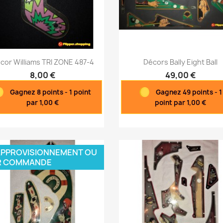
Aperçu rapide
Aperçu rapide


cor Williams TRI ZONE 487-4
Décors Bally Eight Ball
8,00 €
49,00 €
Gagnez 8 points - 1 point
Gagnez 49 points - 1
par 1,00 €
point par 1,00 €
PPROVISIONNEMENT OU
R COMMANDE