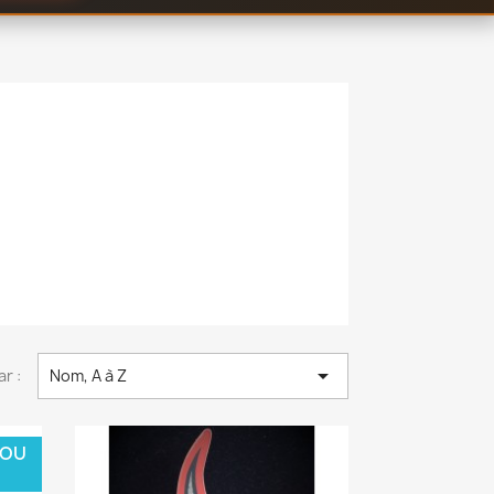

ar :
Nom, A à Z
 OU