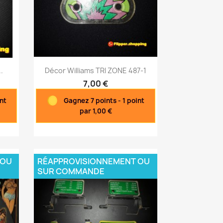
Aperçu rapide

.
Décor Williams TRI ZONE 487-1
7,00 €
nt
Gagnez 7 points - 1 point
par 1,00 €
 OU
RÉAPPROVISIONNEMENT OU
SUR COMMANDE