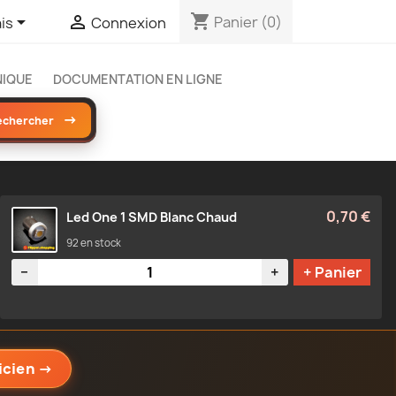
shopping_cart


Panier
(0)
is
Connexion
NIQUE
DOCUMENTATION EN LIGNE
→
echercher
0,70 €
Led One 1 SMD Blanc Chaud
92 en stock
Quantité
−
+
+ Panier
icien
→