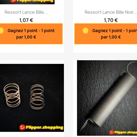
Aperçu rapide
Aperçu rapide


Ressort Lance Bille...
Ressort Lance Bille Noir..
1,07 €
1,70 €
Gagnez 1 point - 1 point
Gagnez 1 point - 1 poi
par 1,00 €
par 1,00 €