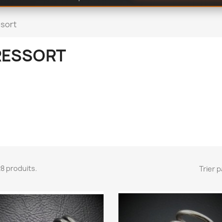
sort
RESSORT
 28 produits.
Trier p