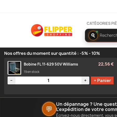
CATÉGORIES PI
Rechercher
✦
dans
le
catalogue
Nos offres du moment sur quantité : -5% - 10%
22,56 €
Bobine FL 11-629 50V Williams
19 en stock
Quantité
−
+
+ Panier
Un dépannage ? Une questio
💬
L'expédition de votre com
Écrivez-nous directement, vous s