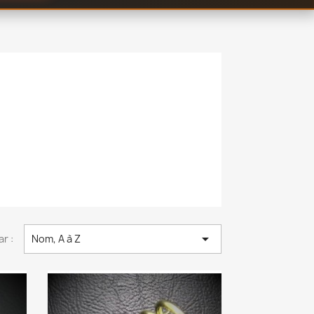

ar :
Nom, A à Z