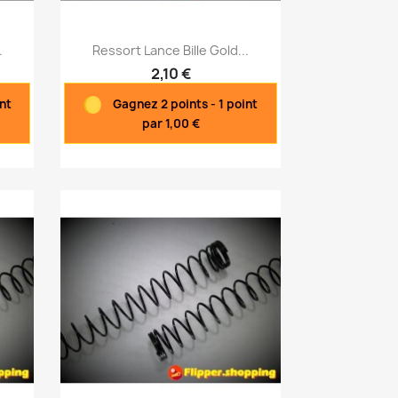
Aperçu rapide

.
Ressort Lance Bille Gold...
2,10 €
nt
Gagnez 2 points - 1 point
par 1,00 €