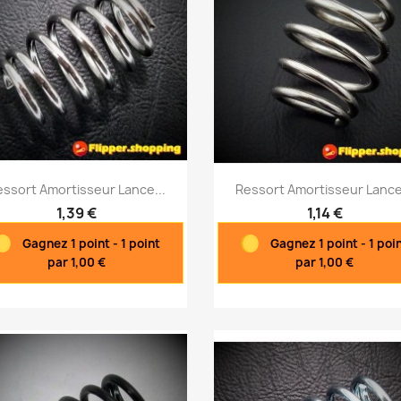
Aperçu rapide
Aperçu rapide


ssort Amortisseur Lance...
Ressort Amortisseur Lance
1,39 €
1,14 €
Gagnez 1 point - 1 point
Gagnez 1 point - 1 poi
par 1,00 €
par 1,00 €