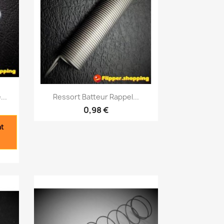
Aperçu rapide

...
Ressort Batteur Rappel...
0,98 €
nt