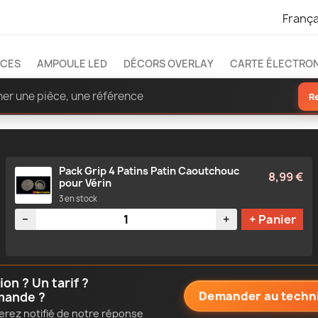
França
ÈCES
AMPOULE LED
DÉCORS OVERLAY
CARTE ÉLECTRO
R
Pack Grip 4 Patins Patin Caoutchouc
8,99 €
pour Vérin
3 en stock
Quantité
−
+
+ Panier
n ? Un tarif ?
Demander au techn
mande ?
erez notifié de notre réponse