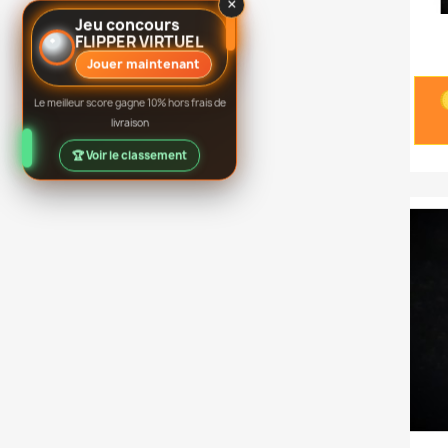
×
Jeu concours
FLIPPER VIRTUEL
Jouer maintenant
Le meilleur score gagne 10% hors frais de
livraison
🏆 Voir le classement