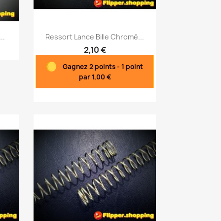
Aperçu rapide

..
Ressort Lance Bille Chromé...
2,10 €
Gagnez 2 points - 1 point
par 1,00 €