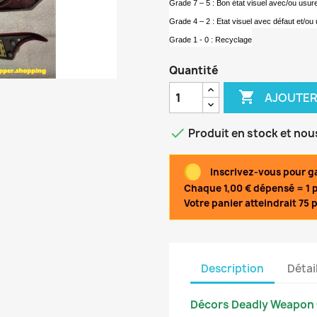
Grade 7 – 5 : Bon état visuel avec/ou usur
Grade 4 – 2 : Etat visuel avec défaut et/ou 
Grade 1 - 0 : Recyclage
Quantité

AJOUTER

Produit en stock et nou
Inscrivez-vous pour ga
Chaque 1,00 € dépensé = 1 po
Votre panier atteindrait 75 p
Description
Détai
Décors Deadly Weapon G