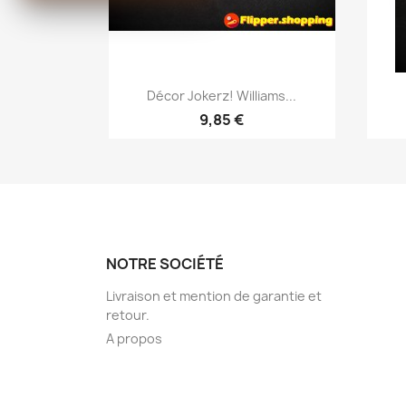
Aperçu rapide

Décor Jokerz! Williams...
9,85 €
NOTRE SOCIÉTÉ
Livraison et mention de garantie et
retour.
A propos