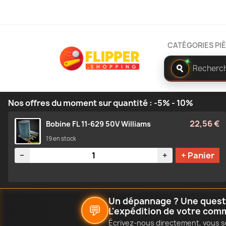
CATÉGORIES PI
Rechercher
✦
dans
le
catalogue
Nos offres du moment sur quantité : -5% - 10%
22,56 €
Bobine FL 11-629 50V Williams
19 en stock
Quantité
−
+
+ Panier
Un dépannage ? Une questio
💬
L'expédition de votre com
Écrivez-nous directement, vous s