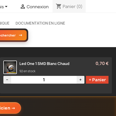
shopping_cart


Panier
(0)
is
Connexion
NIQUE
DOCUMENTATION EN LIGNE
→
echercher
0,70 €
Led One 1 SMD Blanc Chaud
92 en stock
Quantité
−
+
+ Panier
icien
→