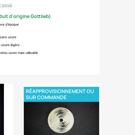
 cassé
uit d'origine Gottlieb)
euve d’époque
t sans usure
u usure légère
et/ou usure mais utilisable
RÉAPPROVISIONNEMENT OU
SUR COMMANDE