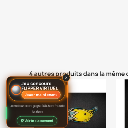
4 autres produits dans la même 
×
Jeu concours
FLIPPER VIRTUEL
Jouer maintenant
Le meilleur score gagne 10% hors frais de
livraison
🏆 Voir le classement