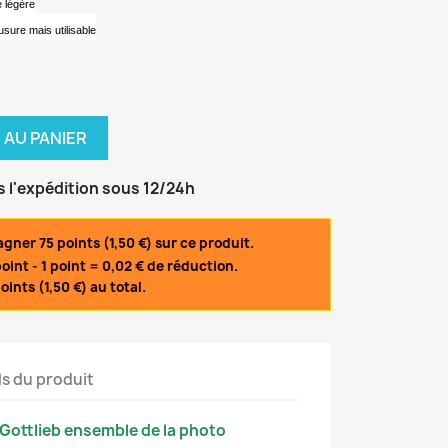
e légère
usure mais utilisable
 AU PANIER
s l'expédition sous 12/24h
gner 75 points (1,50 €) sur ce produit.
int - 1 point = 0,02 € de réduction.
oints (1,50 €) au total.
ls du produit
ottlieb ensemble de la photo