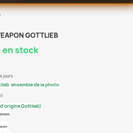
b
WEAPON GOTTLIEB
 en stock
4 jours
lieb ensemble de la photo
sé
d'origine Gottlieb)
’époque
usure