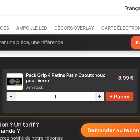
França
ÈCES
AMPOULE LED
DÉCORS OVERLAY
CARTE ÉLECTRO
R
Pack Grip 4 Patins Patin Caoutchouc
8,99 €
pour Vérin
3 en stock
Quantité
−
+
+ Panier
n ? Un tarif ?
Demander au techn
mande ?
erez notifié de notre réponse