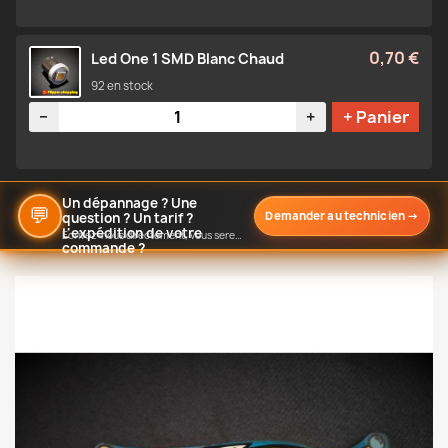
0,70 €
Led One 1 SMD Blanc Chaud
92 en stock
Quantité
−
+
+ Panier
Un dépannage ? Une
💬
Demander au technicien
→
question ? Un tarif ?
L'expédition de votre
Écrivez-nous directement, vous serez notifié de notre réponse
commande ?