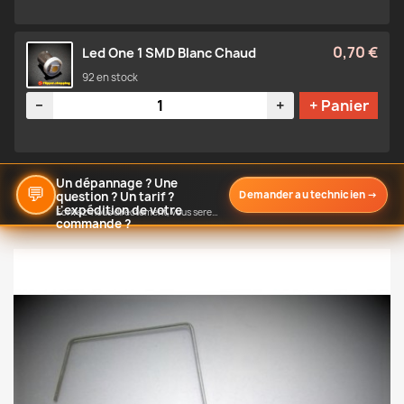
0,70 €
Led One 1 SMD Blanc Chaud
92 en stock
Quantité
−
+
+ Panier
Un dépannage ? Une
💬
Demander au technicien
→
question ? Un tarif ?
L'expédition de votre
Écrivez-nous directement, vous serez notifié de notre réponse
commande ?