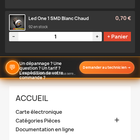
0,70 €
Led One 1 SMD Blanc Chaud
92 en stock
Quantité
−
+
+ Panier
Un dépannage ? Une
💬
Demander au technicien
→
question ? Un tarif ?
L'expédition de votre
Écrivez-nous directement, vous serez notifié de notre réponse
commande ?
ACCUEIL
Carte électronique

Catégories Pièces
Documentation en ligne