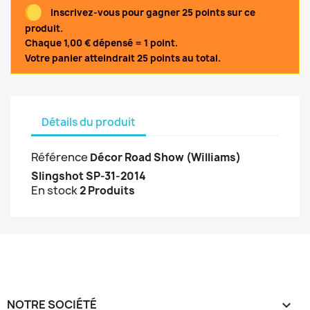
Inscrivez-vous pour gagner 25 points sur ce
produit.
Chaque 1,00 € dépensé = 1 point.
Votre panier atteindrait 25 points au total.
Détails du produit
Référence
Décor Road Show (Williams)
Slingshot SP-31-2014
En stock
2 Produits
NOTRE SOCIÉTÉ
