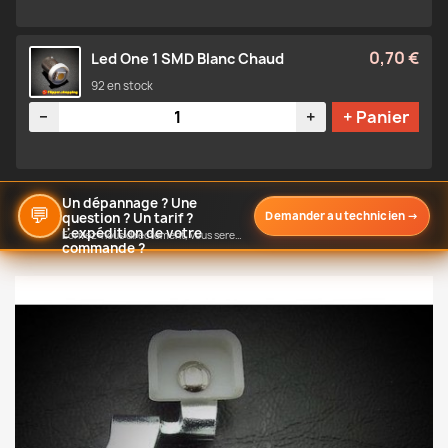
0,70 €
Led One 1 SMD Blanc Chaud
92 en stock
Quantité
−
+
+ Panier
Un dépannage ? Une
💬
Demander au technicien
→
question ? Un tarif ?
L'expédition de votre
Écrivez-nous directement, vous serez notifié de notre réponse
commande ?