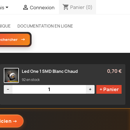
shopping_cart


Panier
(0)
is
Connexion
NIQUE
DOCUMENTATION EN LIGNE
→
echercher
0,70 €
Led One 1 SMD Blanc Chaud
92 en stock
Quantité
−
+
+ Panier
icien
→