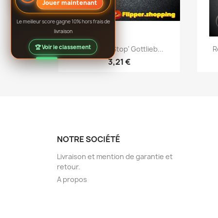
Jouer maintenant
Le meilleur score gagne 10% hors frais de
livraison
Aperçu rapide

🏆 Voir le classement
Butée 'Coil Stop' Gottlieb...
R
3,21 €
NOTRE SOCIÉTÉ
Livraison et mention de garantie et
retour.
A propos