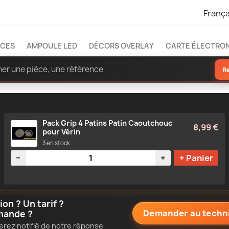
França
ÈCES
AMPOULE LED
DÉCORS OVERLAY
CARTE ÉLECTRO
R
Pack Grip 4 Patins Patin Caoutchouc
8,99 €
pour Vérin
3 en stock
Quantité
−
+
+ Panier
n ? Un tarif ?
Demander au techn
mande ?
erez notifié de notre réponse