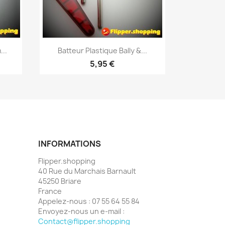
Aperçu rapide

..
Batteur Plastique Bally &...
5,95 €
INFORMATIONS
Flipper.shopping
40 Rue du Marchais Barnault
45250 Briare
France
Appelez-nous :
07 55 64 55 84
Envoyez-nous un e-mail :
Contact@flipper.shopping