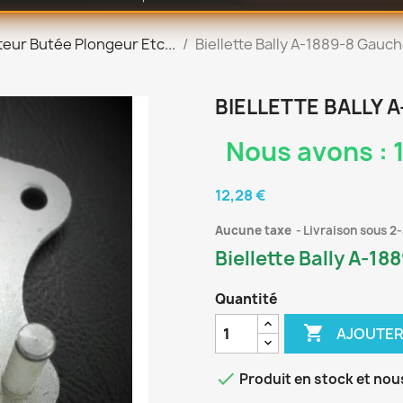
teur Butée Plongeur Etc...
Biellette Bally A-1889-8 Gauc
BIELLETTE BALLY 
Nous avons : 1
12,28 €
Aucune taxe
Livraison sous 2-
Biellette Bally A-18
Quantité

AJOUTER

Produit en stock et nou