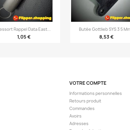
Aperçu rapide
Aperçu rapide


essort Rappel Data East...
Butée Gottlieb SYS 3 5 Mm.
1,05 €
8,53 €
VOTRE COMPTE
Informations personnelles
Retours produit
Commandes
Avoirs
Adresses