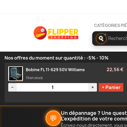
CATÉGORIES PI
✦
Rechercher
dans
le
catalogue
Nos offres du moment sur quantité : -5% - 10%
22,56 €
Bobine FL 11-629 50V Williams
19 en stock
Quantité
−
+
+ Panier
Un dépannage ? Une questio
💬
L'expédition de votre com
Écrivez-nous directement, vous s