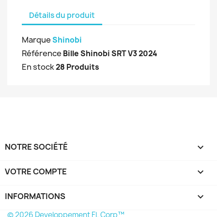
Détails du produit
Marque
Shinobi
Référence
Bille Shinobi SRT V3 2024
En stock
28 Produits
NOTRE SOCIÉTÉ

VOTRE COMPTE

INFORMATIONS
keyboard_arrow_down
© 2026 Developpement FL Corp™