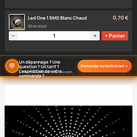
0,70 €
Led One 1 SMD Blanc Chaud
92 en stock
Quantité
−
+
+ Panier
Un dépannage ? Une
💬
Demander au technicien
→
question ? Un tarif ?
L'expédition de votre
Écrivez-nous directement, vous serez notifié de notre réponse
commande ?