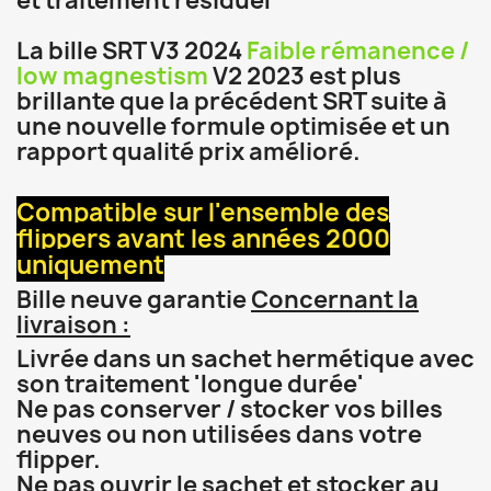
et traitement résiduel
La bille SRT V3 2024
Faible rémanence /
low magnestism
V2 2023 est plus
brillante que la précédent SRT suite à
une nouvelle formule optimisée et un
rapport qualité prix amélioré.
Compatible sur l'ensemble des
flippers avant les années 2000
uniquement
Bille neuve garantie
Concernant la
livraison :
Livrée dans un sachet hermétique avec
son traitement 'longue durée'
Ne pas conserver / stocker vos billes
neuves ou non utilisées dans votre
flipper.
Ne pas ouvrir le sachet et stocker au