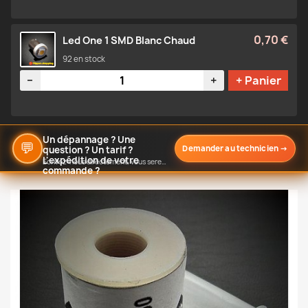
0,70 €
Led One 1 SMD Blanc Chaud
92 en stock
Quantité
−
+
+ Panier
Un dépannage ? Une
💬
Demander au technicien
→
question ? Un tarif ?
L'expédition de votre
Écrivez-nous directement, vous serez notifié de notre réponse
commande ?