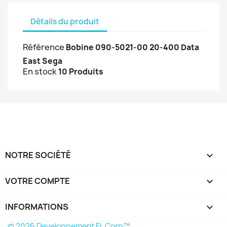
Détails du produit
Référence
Bobine 090-5021-00 20-400 Data
East Sega
En stock
10 Produits
NOTRE SOCIÉTÉ

VOTRE COMPTE

INFORMATIONS
keyboard_arrow_down
© 2026 Developpement FL Corp™