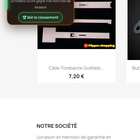
Le meilleur score gagne 10% hors frais de
livraison
🏆 Voir le classement
Aperçu rapide

Cible Tombante Gottlieb...
But
7,20 €
NOTRE SOCIÉTÉ
Livraison et mention de garantie et