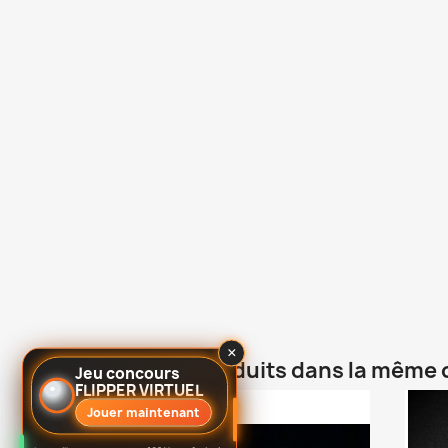
×
4 autres produits dans la même 
Jeu concours
FLIPPER VIRTUEL
Jouer maintenant