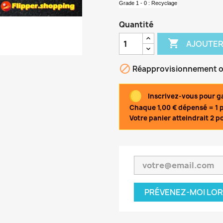
Grade 1 - 0 : Recyclage
Quantité

AJOUTER

Réapprovisionnement 
Inscrivez-vous pour ga
Chaque 1,00 € dépensé = 1 p
Votre panier atteindrait 2 po
PRÉVENEZ-MOI LOR