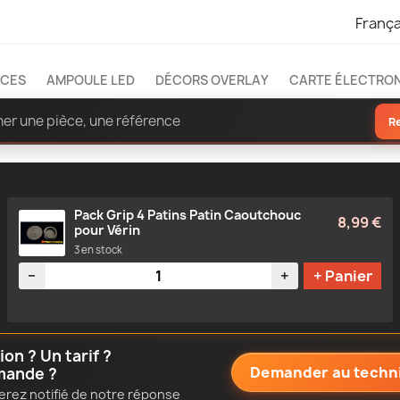
França
ÈCES
AMPOULE LED
DÉCORS OVERLAY
CARTE ÉLECTRO
R
Pack Grip 4 Patins Patin Caoutchouc
8,99 €
pour Vérin
3 en stock
Quantité
−
+
+ Panier
n ? Un tarif ?
Demander au techn
mande ?
erez notifié de notre réponse