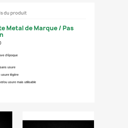
ls du produit
te Metal de Marque / Pas
on
0
euve d’époque
t sans usure
u usure légère
et/ou usure mais utilisable