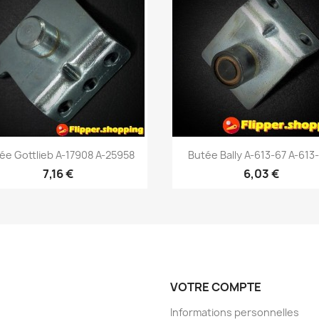
Aperçu rapide
Aperçu rapide


ée Gottlieb A-17908 A-25958
Butée Bally A-613-67 A-613
7,16 €
6,03 €
VOTRE COMPTE
Informations personnelles