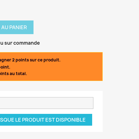
 AU PANIER
ou sur commande
gner 2 points sur ce produit.
oint.
ints au total.
SQUE LE PRODUIT EST DISPONIBLE