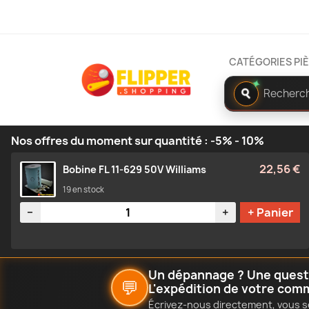
CATÉGORIES PI
Rechercher
✦
dans
le
catalogue
Nos offres du moment sur quantité : -5% - 10%
22,56 €
Bobine FL 11-629 50V Williams
19 en stock
Quantité
−
+
+ Panier
Un dépannage ? Une questio
💬
L'expédition de votre com
Écrivez-nous directement, vous s