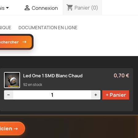
shopping_cart


Panier
(0)
is
Connexion
NIQUE
DOCUMENTATION EN LIGNE
→
echercher
0,70 €
Led One 1 SMD Blanc Chaud
92 en stock
Quantité
−
+
+ Panier
icien
→