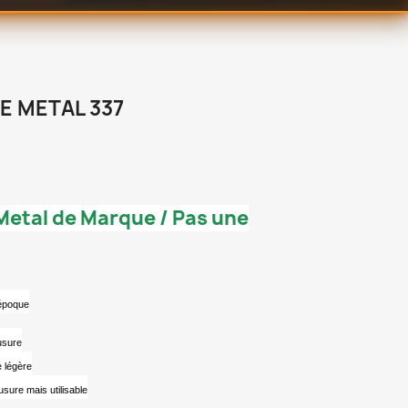
E METAL 337
Metal de Marque / Pas une
’époque
usure
e légère
usure mais utilisable