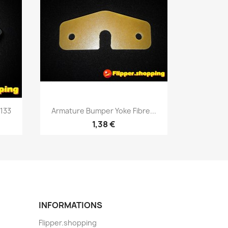
Aperçu rapide

-133
Armature Bumper Yoke Fibre...
1,38 €
INFORMATIONS
Flipper.shopping