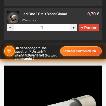
0,70 €
Led One 1 SMD Blanc Chaud
92 en stock
Quantité
−
+
+ Panier
Un dépannage ? Une
💬
Demander au technicien
→
question ? Un tarif ?
L'expédition de votre
Écrivez-nous directement, vous serez notifié de notre réponse
commande ?