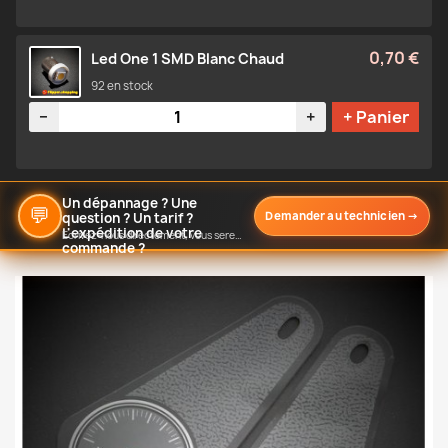
0,70 €
Led One 1 SMD Blanc Chaud
92 en stock
Quantité
−
+
+ Panier
Un dépannage ? Une
💬
Demander au technicien
→
question ? Un tarif ?
L'expédition de votre
Écrivez-nous directement, vous serez notifié de notre réponse
commande ?