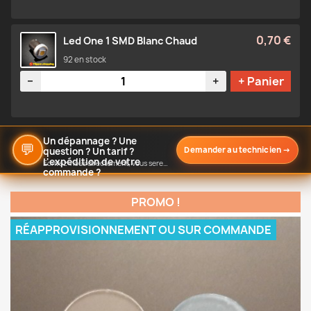
0,70 €
Led One 1 SMD Blanc Chaud
92 en stock
Quantité
−
+
+ Panier
Un dépannage ? Une
💬
Demander au technicien
→
question ? Un tarif ?
L'expédition de votre
Écrivez-nous directement, vous serez notifié de notre réponse
commande ?
PROMO !
RÉAPPROVISIONNEMENT OU SUR COMMANDE