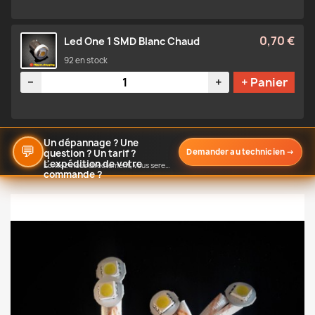
0,70 €
Led One 1 SMD Blanc Chaud
92 en stock
Quantité
−
+
+ Panier
Un dépannage ? Une
💬
Demander au technicien
→
question ? Un tarif ?
L'expédition de votre
Écrivez-nous directement, vous serez notifié de notre réponse
commande ?