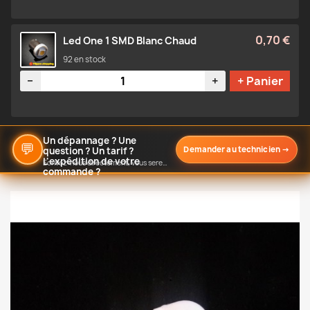
0,70 €
Led One 1 SMD Blanc Chaud
92 en stock
Quantité
−
+
+ Panier
Un dépannage ? Une
💬
Demander au technicien
→
question ? Un tarif ?
L'expédition de votre
Écrivez-nous directement, vous serez notifié de notre réponse
commande ?