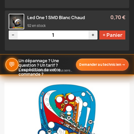
0,70 €
Led One 1 SMD Blanc Chaud
92 en stock
Quantité
−
+
+ Panier
Un dépannage ? Une
💬
Demander au technicien
→
question ? Un tarif ?
L'expédition de votre
Écrivez-nous directement, vous serez notifié de notre réponse
commande ?