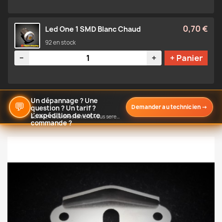
0,70 €
Led One 1 SMD Blanc Chaud
92 en stock
Quantité
−
+
+ Panier
Un dépannage ? Une
💬
Demander au technicien
→
question ? Un tarif ?
L'expédition de votre
Écrivez-nous directement, vous serez notifié de notre réponse
commande ?