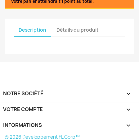
Votre panier atteindrait 1 point au total.
Description
Détails du produit
NOTRE SOCIÉTÉ

VOTRE COMPTE

INFORMATIONS
keyboard_arrow_down
© 2026 Developpement FL Corp™