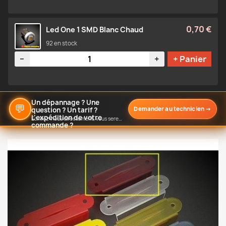
0,70 €
Led One 1 SMD Blanc Chaud
92 en stock
Quantité
−
+
+ Panier
Un dépannage ? Une
💬
Demander au technicien
→
question ? Un tarif ?
L'expédition de votre
Écrivez-nous directement, vous serez notifié de notre réponse
commande ?