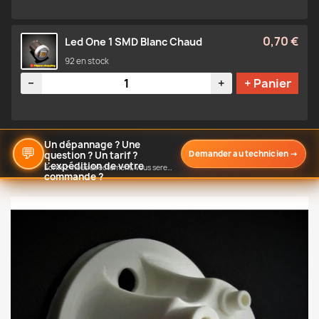
0,70 €
Led One 1 SMD Blanc Chaud
92 en stock
Quantité
−
+
+ Panier
Un dépannage ? Une
💬
Demander au technicien
→
question ? Un tarif ?
L'expédition de votre
Écrivez-nous directement, vous serez notifié de notre réponse
commande ?