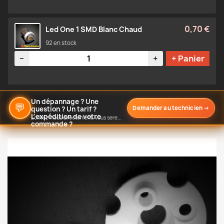
0,70 €
Led One 1 SMD Blanc Chaud
92 en stock
Quantité
−
+
+ Panier
Un dépannage ? Une
💬
Demander au technicien
→
question ? Un tarif ?
L'expédition de votre
Écrivez-nous directement, vous serez notifié de notre réponse
commande ?