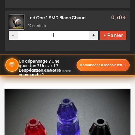
0,70 €
Led One 1 SMD Blanc Chaud
92 en stock
Quantité
−
+
+ Panier
Un dépannage ? Une
💬
Demander au technicien
→
question ? Un tarif ?
L'expédition de votre
Écrivez-nous directement, vous serez notifié de notre réponse
commande ?