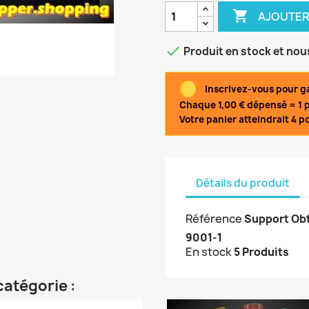

AJOUTER

Produit en stock et nou
Inscrivez-vous pour ga
Chaque 1,00 € dépensé = 1 p
Votre panier atteindrait 4 po
Détails du produit
Référence
Support Obt
9001-1
En stock
5 Produits
catégorie :