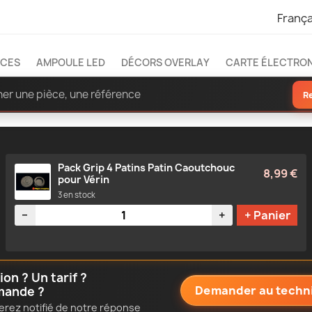
França
ÈCES
AMPOULE LED
DÉCORS OVERLAY
CARTE ÉLECTRO
R
Pack Grip 4 Patins Patin Caoutchouc
8,99 €
pour Vérin
3 en stock
Quantité
−
+
+ Panier
n ? Un tarif ?
Demander au techn
mande ?
erez notifié de notre réponse