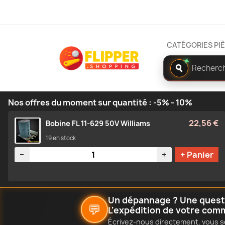
CATÉGORIES PI
Rechercher
✦
dans
le
catalogue
Nos offres du moment sur quantité : -5% - 10%
22,56 €
Bobine FL 11-629 50V Williams
19 en stock
Quantité
−
+
+ Panier
Un dépannage ? Une questio
💬
L'expédition de votre com
Écrivez-nous directement, vous s