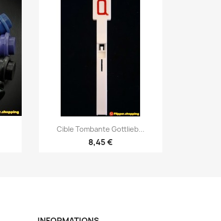
Aperçu rapide

Cible Tombante Gottlieb...
8,45 €
INFORMATIONS