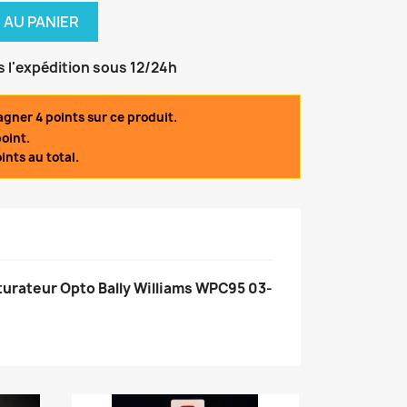
 AU PANIER
s l'expédition sous 12/24h
gner 4 points sur ce produit.
oint.
ints au total.
urateur Opto Bally Williams WPC95 03-