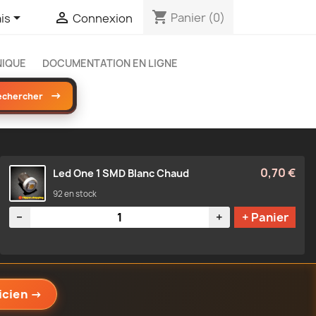
shopping_cart


Panier
(0)
is
Connexion
NIQUE
DOCUMENTATION EN LIGNE
→
echercher
0,70 €
Led One 1 SMD Blanc Chaud
92 en stock
Quantité
−
+
+ Panier
icien
→