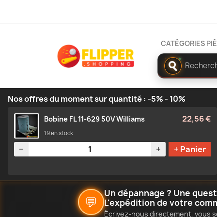
CATÉGORIES PI
Rechercher
✦
dans
le
catalogue
Nos offres du moment sur quantité : -5% - 10%
22,56 €
Bobine FL 11-629 50V Williams
19 en stock
Quantité
−
+
+ Panier
Un dépannage ? Une questio
💬
L'expédition de votre com
Écrivez-nous directement, vous s