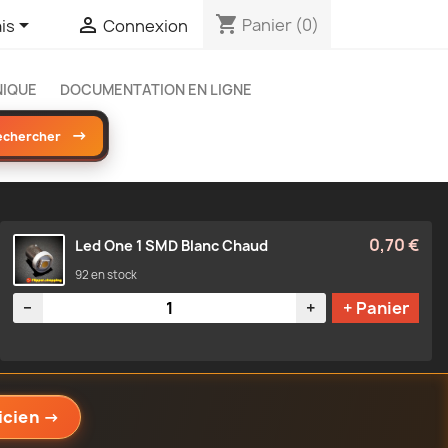
shopping_cart


Panier
(0)
is
Connexion
NIQUE
DOCUMENTATION EN LIGNE
→
echercher
0,70 €
Led One 1 SMD Blanc Chaud
92 en stock
Quantité
−
+
+ Panier
icien
→