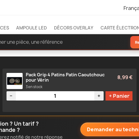
França
ÈCES
AMPOULE LED
DÉCORS OVERLAY
CARTE ÉLECTRO
R
Pack Grip 4 Patins Patin Caoutchouc
8,99 €
pour Vérin
3 en stock
Quantité
−
+
+ Panier
n ? Un tarif ?
Demander au techn
mande ?
erez notifié de notre réponse