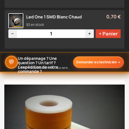
0,70 €
Led One 1 SMD Blanc Chaud
92 en stock
Quantité
−
+
+ Panier
Un dépannage ? Une
💬
Demander au technicien
→
question ? Un tarif ?
L'expédition de votre
Écrivez-nous directement, vous serez notifié de notre réponse
commande ?